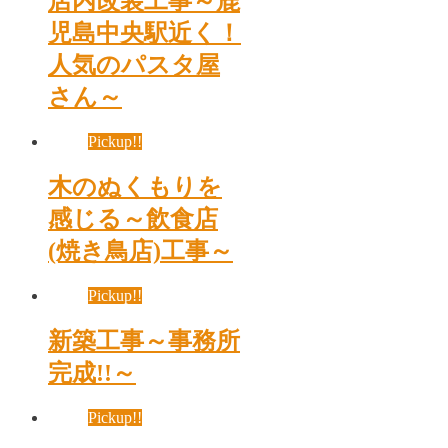
店内改装工事～鹿
児島中央駅近く！
人気のパスタ屋
さん～
Pickup!!
木のぬくもりを
感じる～飲食店
(焼き鳥店)工事～
Pickup!!
新築工事～事務所
完成!!～
Pickup!!