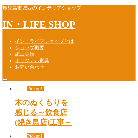
鹿児島市城西のインテリアショップ
IN・LIFE SHOP
イン・ライフショップとは
ショップ概要
施工実績
オリジナル家具
お問い合わせ
Pickup!!
木のぬくもりを
感じる～飲食店
(焼き鳥店)工事～
Pickup!!