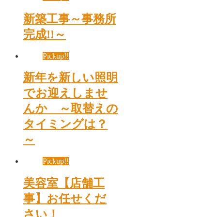
新築工事～事務所
完成!!～
Pickup!!
新年を新しい照明
でお迎えしませ
んか ～取替えの
タイミングは？
～
Pickup!!
美容室【店舗工
事】お任せくだ
さい！