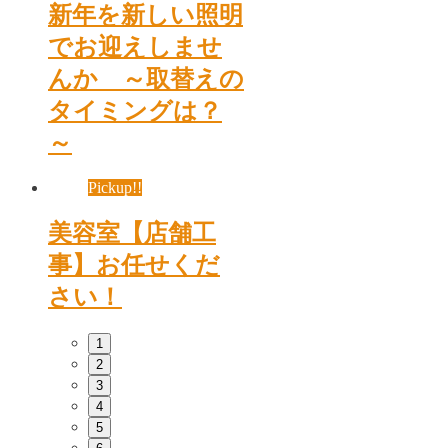
新年を新しい照明
でお迎えしませ
んか ～取替えの
タイミングは？
～
Pickup!!
美容室【店舗工
事】お任せくだ
さい！
1
2
3
4
5