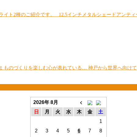
ト2種のご紹介です。 12.5インチメタルシェードアンティーク 
 ものづくりを楽しむ心が表れている… 神戸から世界へ向けて
2026年 8月
日
月
火
水
木
金
土
1
2
3
4
5
6
7
8