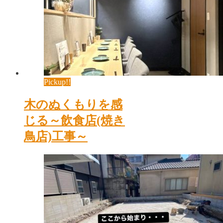
Pickup!!
木のぬくもりを感
じる～飲食店(焼き
鳥店)工事～