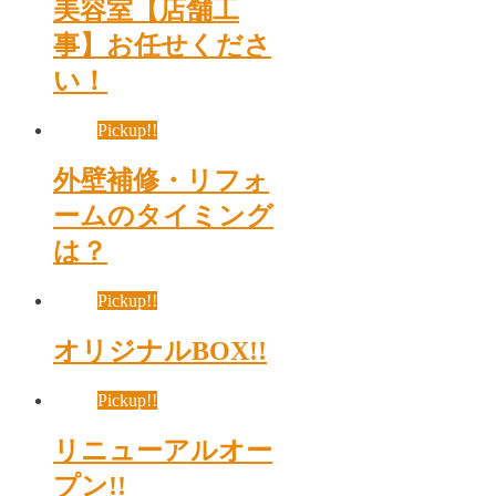
美容室【店舗工
事】お任せくださ
い！
Pickup!!
外壁補修・リフォ
ームのタイミング
は？
Pickup!!
オリジナルBOX!!
Pickup!!
リニューアルオー
プン!!