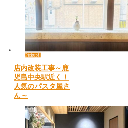
Pickup!!
店内改装工事～鹿
児島中央駅近く！
人気のパスタ屋さ
ん～