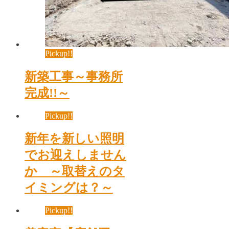
Pickup!!
新築工事～事務所
完成!!～
Pickup!!
新年を新しい照明
でお迎えしません
か ～取替えのタ
イミングは？～
Pickup!!