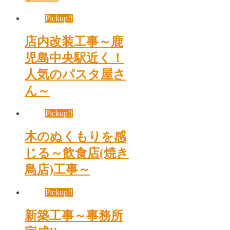
Pickup!!
店内改装工事～鹿
児島中央駅近く！
人気のパスタ屋さ
ん～
Pickup!!
木のぬくもりを感
じる～飲食店(焼き
鳥店)工事～
Pickup!!
新築工事～事務所