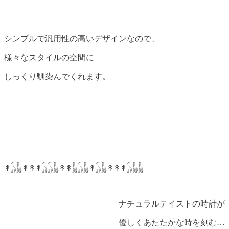
シンプルで汎用性の高いデザインなので、
様々なスタイルの空間に
しっくり馴染んでくれます。
↟𓃱𓃱↟↟↟𓃱𓃱𓃱↟↟𓃱𓃱𓃱↟𓃱𓃱↟↟↟𓃱𓃱𓃱
ナチュラルテイストの時計が
優しくあたたかな時を刻む…