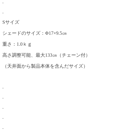
.
.
Sサイズ
シェードのサイズ：Φ17×9.5㎝
重さ：1.0ｋｇ
高さ調整可能、最大133㎝（チェーン付）
（天井面から製品本体を含んだサイズ）
.
.
.
.
.