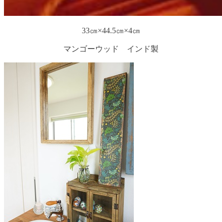
33㎝×44.5㎝×4㎝
マンゴーウッド インド製