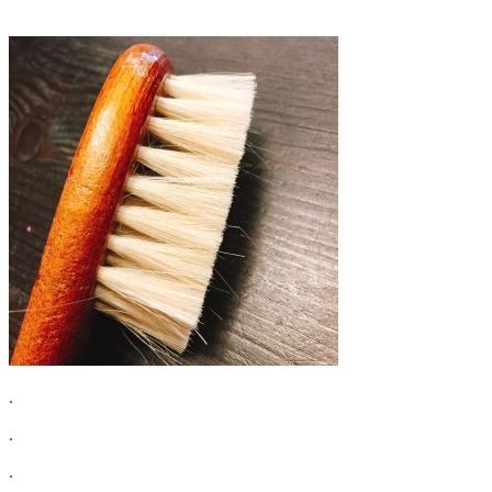
.
.
.