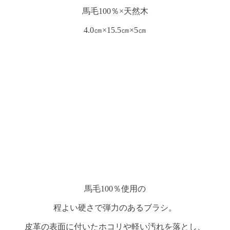
馬毛100％×天然木
4.0㎝×15.5㎝×5㎝
馬毛100％使用の
程よい硬さで弾力のあるブラシ。
皮革の表面に付いたホコリや軽い汚れを落とし、