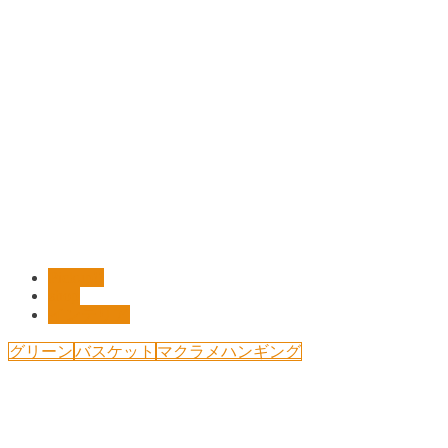
Pickup!!
shop
インテリア
グリーン
バスケット
マクラメハンギング