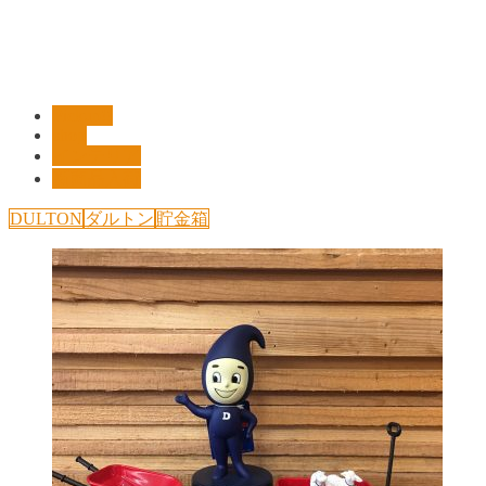
Pickup!!
shop
インテリア
新商品入荷
DULTON
ダルトン
貯金箱