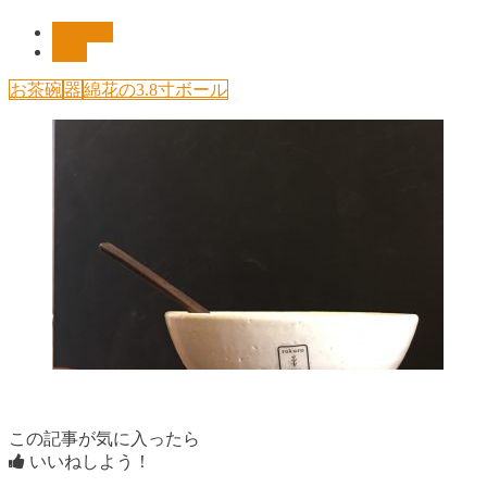
Pickup!!
shop
お茶碗
器
綿花の3.8寸ボール
この記事が気に入ったら
いいねしよう！