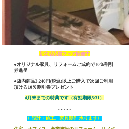
新生活応援フェア開催中
●
オリジナル家具、リフォームご成約で10％割引
券進呈
●
店内商品3,240円(税込)以上ご購入で次回ご利用
頂ける10％割引券プレゼント
4月末までの特典です（有効期限5/31）
………
〖設計・施工、家具製作 承ります〗
住宅、オフィス、商業施設のリフォーム、リノベ