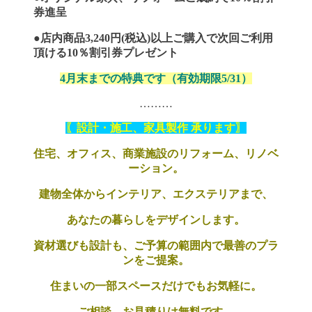
券進呈
●
店内商品3,240円(税込)以上ご購入で次回ご利用
頂ける10％割引券プレゼント
4月末までの特典です（有効期限5/31）
………
〖設計・施工、家具製作 承ります〗
住宅、オフィス、商業施設のリフォーム、リノベ
ーション。
建物全体からインテリア、エクステリアまで、
あなたの暮らしをデザインします。
資材選びも設計も、
ご予算の範囲内で最善のプラ
ンをご提案。
住まいの一部スペースだけでもお気軽に。
ご相談、お見積りは無料です。