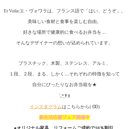
Et Voila:エ・ヴォワラは、フランス語で「はい、どうぞ」。
美味しい食材と食事を楽しむ自由。
好きな場所で健康的に食べるお弁当を…
そんなデザイナーの想いが込められています。
プラスチック、木製、ステンレス、アルミ、
１段、２段、まる、しかく…それぞれの特徴を知って
自分にぴったりなお弁当箱を★
˚₊*̥↟ꊛ
インスタグラム
はこちらから( Ꙭ)
新生活応援フェア開催中
●
オリジナル家具、リフォームご成約で10％割引