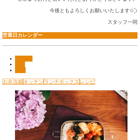
今後ともよろしくお願いいたします✩︎⡱
スタッフ一同
営業日カレンダー
Pickup!!
shop
施工
お弁当箱
キッチン
ランチボックス
レシピ