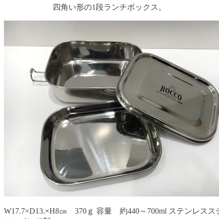
四角い形の1段ランチボックス。
W17.7×D13.×H8㎝ 370ｇ 容量 約440～700ml ステンレス