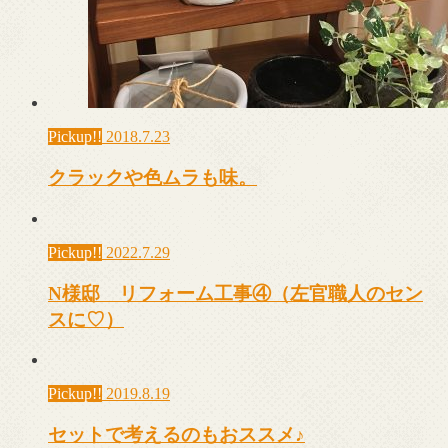
Pickup!!
2018.7.23
クラックや色ムラも味。
Pickup!!
2022.7.29
N様邸 リフォーム工事④（左官職人のセン
スに♡）
Pickup!!
2019.8.19
セットで考えるのもおススメ♪