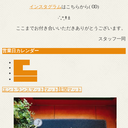
インスタグラム
はこちらから( Ꙭ)
‧˚₊*̥↟ꊛ
ここまでお付き合いいただきありがとうございます。
スタッフ一同
営業日カレンダー
Pickup!!
shop
インテリア
新商品入荷
エントランスマット
マット
玄関マット