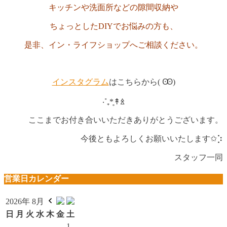
キッチンや洗面所などの隙間収納や
ちょっとしたDIYでお悩みの方も、
是非、イン・ライフショップへご相談ください。
インスタグラム
はこちらから( Ꙭ)
‧˚₊*̥↟ꊛ
ここまでお付き合いいただきありがとうございます。
今後ともよろしくお願いいたします✩︎⡱
スタッフ一同
営業日カレンダー
2026年 8月
日
月
火
水
木
金
土
1