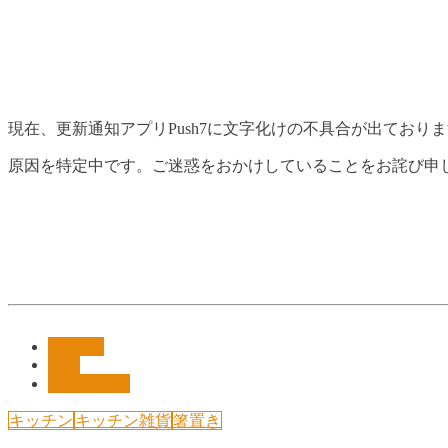
現在、更新通知アプリPush7に文字化けの不具合が出ており
原因を特定中です。ご迷惑をおかけしていることをお詫び申
Pickup!!
shop
新商品入荷
キッチン
キッチン雑貨
箸置き