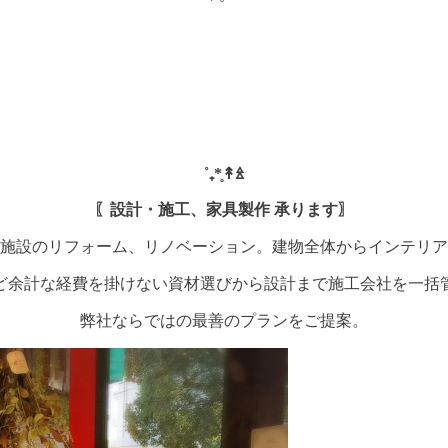
˚₊*̥↟ꊛ
〖設計・施工、家具製作 承ります〗
施設のリフォーム、リノベーション。建物全体からインテリア
ど余計な経費を掛けない資材選びから設計まで施工会社を一括
弊社ならではの最善のプランをご提案。