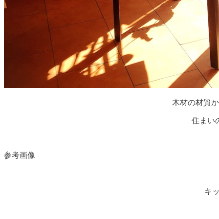
木材の材質か
住まい
参考画像
キ