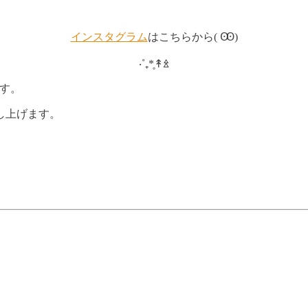
インスタグラム
はこちらから( Ꙭ)
‧˚₊*̥↟ꊛ
ます。
し上げます。