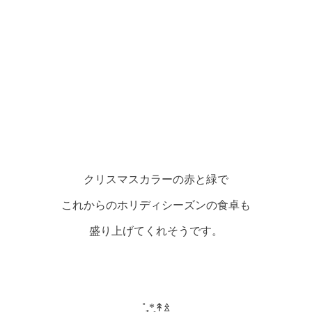
クリスマスカラーの赤と緑で
これからのホリディシーズンの食卓も
盛り上げてくれそうです。
˚₊*̥↟ꊛ