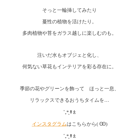
そっと一輪挿してみたり
蔓性の植物を活けたり。
多肉植物や苔をガラス越しに楽しむのも。
注いだ水もオブジェと化し、
何気ない草花もインテリアを彩る存在に。
季節の花やグリーンを飾って ほっと一息、
リラックスできるおうちタイムを…
˚₊*̥↟ꊛ
インスタグラム
はこちらから( Ꙭ)
˚₊*̥↟ꊛ