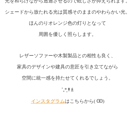
光を和らげながら透過させるので眩しさが抑えられます。
シェードから放たれる光は質感そのままのやわらかい光。
ほんのりオレンジ色の灯りとなって
周囲を優しく照らします。
レザーソファーや木製製品との相性も良く、
家具のデザインや建具の意匠を引き立てながら
空間に統一感を持たせてくれるでしょう。
˚₊*̥↟ꊛ
インスタグラム
はこちらから( Ꙭ)