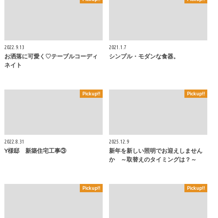
2022.9.13
2021.1.7
お洒落に可愛く♡テーブルコーディ
シンプル・モダンな食器。
ネイト
Pickup!!
Pickup!!
2022.8.31
2025.12.9
Y様邸 新築住宅工事③
新年を新しい照明でお迎えしません
か ～取替えのタイミングは？～
Pickup!!
Pickup!!