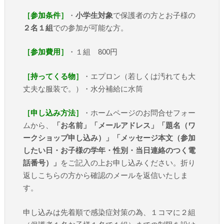
［参加条件］
・
小学生対象
で保護者の方とお子様の
２名１組
での参加が可能な方。
［参加費用］
・１組 800円
［持ってくる物］
・エプロン（若しくは汚れても大
丈夫な服装で。）・水分補給に水筒
［申し込み方法］
・ホームページのお問合せフォー
ムから、
「お名前」「メールアドレス」「題名（ワ
ークショップ申し込み）」「メッセージ本文（参加
したい日・お子様の学年・性別・当日連絡のつく電
話番号）」
をご記入の上お申し込みください。折り
返しこちらの方から確認のメールを返信いたしま
す。
申し込みは先着順で感染症対策の為、１コマに２組