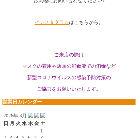
お気軽にお問い合わせください♪
インスタグラム
はこちらから。
ご来店の際は
マスクの着用や
店頭の消毒液での消毒など
新型コロナウイルスの感染予防対策の
ご協力を
お願いいたします。
営業日カレンダー
2026年 8月
日
月
火
水
木
金
土
1
2
3
4
5
6
7
8