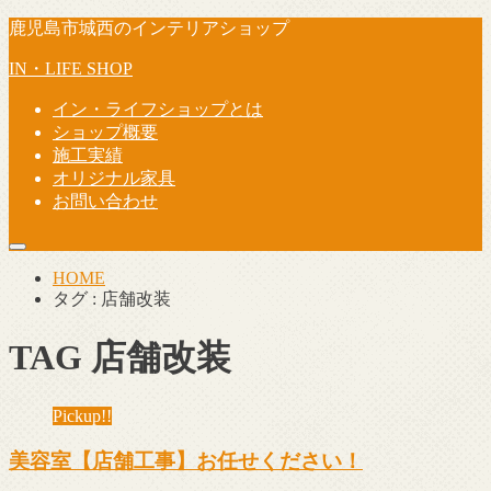
鹿児島市城西のインテリアショップ
IN・LIFE SHOP
イン・ライフショップとは
ショップ概要
施工実績
オリジナル家具
お問い合わせ
HOME
タグ : 店舗改装
TAG
店舗改装
Pickup!!
美容室【店舗工事】お任せください！