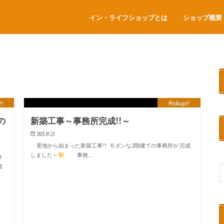
イン・ライフショップとは
ショップ概要
!!
Pickup!!
の
新築工事～事務所完成!!～
2025.01.23
更地から始まった新築工事!! モダンな2階建ての事務所が 完成
しました～
事務…
さ
席