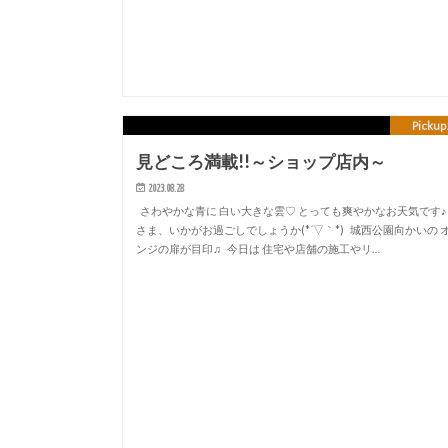
Pickup
見どころ満載!!～ショップ店内～
2023.08.28
さわやかな青に 白い大きな雲♡ とっても爽やかなお天気です♪
さま、いかがお過ごしでしょうか(*´▽｀*) 城西公園向かいの 
ンジの扉が目印♫ 今日は 住宅や店舗の施工やリ…