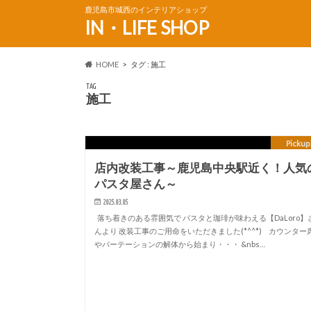
鹿児島市城西のインテリアショップ
IN・LIFE SHOP
HOME
タグ : 施工
TAG
施工
Pickup
店内改装工事～鹿児島中央駅近く！人気
パスタ屋さん～
2025.03.05
落ち着きのある雰囲気で パスタと珈琲が味わえる【DaLoro】
んより 改装工事のご用命をいただきました(*^^*) カウンター
やパーテーションの解体から始まり・・・ &nbs…