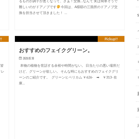
るものが調子が悪くなって、さぁ！交換…なんて 実は簡単そうで
難しいのがドアノブです
今回は、A様邸の三箇所のドアノブ交
換を担当させて頂きました！ …
!!
Pickup!!
おすすめのフェイクグリーン。
2020.05.18
 皆
本物の植物を世話する余裕や時間がない。 日当たりの悪い場所だ
オレ
けど、グリーンが欲しい。 そんな時にもおすすめのフェイクグリ
ーンのご紹介です。 グリーンヒペリカム ￥626- ➡ ￥313- 在
庫…