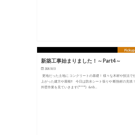
Pickup
新築工事始まりました！～Part4～
2024.10.13
更地だった土地に コンクリートの基礎！ 様々な木材や技法で
上がった建方や屋根‼ 今日は防水シート張りや 断熱材の充填
外壁作業を見ていきます(*^^*) &nb…