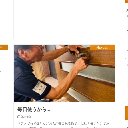
!!
Pickup!!
仕
！
毎日使うから…
2023.10.26
ドアノブってほとんどの人が毎日触る物ですよね？ 備え付けてあ