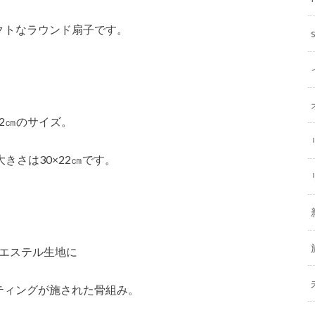
クトなラウンド扇子です。
22㎝のサイズ。
きさは30×22㎝です。
エステル生地に
ティングが施された骨組み。