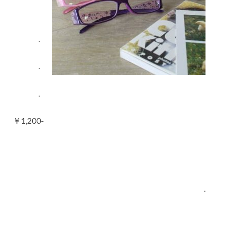
.
.
.
￥1,200-
。
.