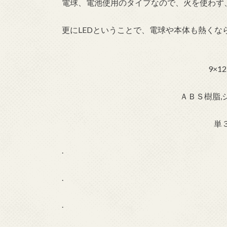
電球、電池使用のタイプなので、火を使わず
更にLEDということで、電球や本体も熱くな
9×1
ＡＢＳ樹脂,
単
.
.
.