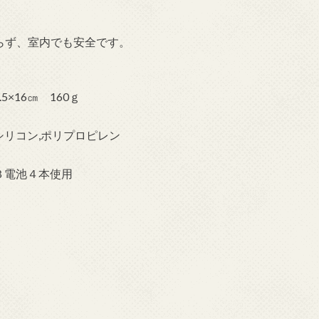
、
らず、室内でも安全です。
2.5×16㎝ 160ｇ
シリコン,ポリプロピレン
３電池４本使用