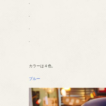
.
.
.
.
カラーは４色。
ブルー