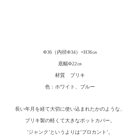
Φ36（内径Φ34）×H36㎝
底幅Φ22㎝
材質 ブリキ
色：ホワイト、ブルー
長い年月を経て大切に使い込まれたかのような、
ブリキ製の軽くて大きなポットカバー。
’ジャンク’というよりは’ブロカント’。