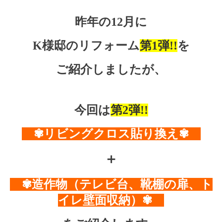
昨年の12月に
K様邸のリフォーム
第1弾!!
を
ご紹介しましたが、
今回は
第2弾!!
✾リビングクロス貼り換え✾
＋
✾造作物（テレビ台、靴棚の扉、ト
イレ壁面収納）✾