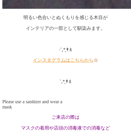
明るい色合いとぬくもりを感じる木目が
インテリアの一部として馴染みます。
‧˚₊*̥↟ꊛ
インスタグラムはこちらから
☆
˚₊*̥↟ꊛ
Please use a sanitizer and wear a
mask
ご来店の際は
マスクの着用や
店頭の消毒液での消毒など