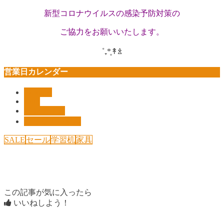
新型コロナウイルスの感染予防対策の
ご協力を
お願いいたします。
˚₊*̥↟ꊛ
営業日カレンダー
Pickup!!
shop
インテリア
オリジナル家具
SALE
セール
学習机
家具
この記事が気に入ったら
いいねしよう！